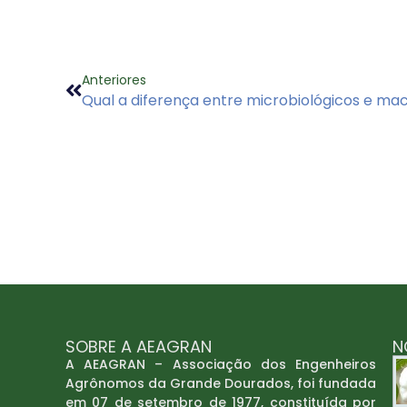
Anteriores
Qual a diferença entre microbiológicos e ma
SOBRE A AEAGRAN
N
A AEAGRAN – Associação dos Engenheiros
Agrônomos da Grande Dourados, foi fundada
em 07 de setembro de 1977, constituída por