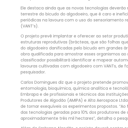
Ele destaca ainda que as novas tecnologias deverão
terrestre do bicudo do algodoeiro, que é caro e ine
periódicas na lavoura com o uso do sensoriamento re
(VANT’s).
O projeto prevê implantar e oferecer ao setor pro
estruturas reprodutivas (brácteas, que são folhas qu
do algodoeiro danificadas pelo bicudo em grandes á
obra qualificada para amostrar esses organismos ao ní
classificador possibilitará identificar e mapear au
lavouras cultivadas com algodoeiro com VANTs, de f
pesquisador.
Carlos Domingues diz que o projeto pretende promov
entomologia, bioquímica, química analítica e tecnológ
Embrapa e de profissionais e técnicos das instituiçõ
Produtores de Algodão (AMIPA) e Alta Aerospace Ltda.
de tornar exequíveis os experimentos propostos. “Ao 
das tecnologias geradas para 10% dos produtores de 
aproximadamente três mil hectares”, detalha o pesq