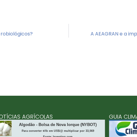
crobiológicos?
A AEAGRAN e a imp
OTÍCIAS AGRÍCOLAS
GUIA CLI
Algodão - Bolsa de Nova Iorque (NYBOT)
Para converter ¢/lb em US$/@ multiplicar por 33,069
Fonte: Investing.com