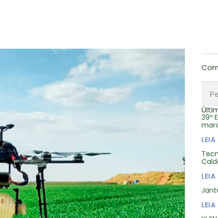
Comp
Últi
39º 
marc
LEIA
Tecn
Cald
LEIA
Jant
LEIA