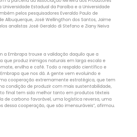
com a parceria da Associação Mineira dos Produtores
a Universidade Estadual da Paraíba e a Universidade
mbém pelos pesquisadores Everaldo Paulo de
de Albuquerque, José Wellingthon dos Santos, Jaime
os analistas José Geraldo di Stefano e Ziany Neiva
om a Embrapa trouxe a validação daquilo que a
ca que produz inimigos naturais em larga escala e
tomate, ervilha e café. Todo o respaldo científico e
Embrapa que nos dá. A gente vem evoluindo e
 uma cooperação extremamente estratégica, que tem
ma condição de produzir com mais sustentabilidade,
o final tem sido melhor tanto em produtos têxteis
de carbono favorável, uma logística reversa, uma
os dessa cooperação, que são imensuráveis”, afirmou.