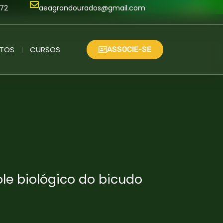
172
aeagrandourados@gmail.com
NTOS
CURSOS
ASSOCIE-SE
le biológico do bicudo