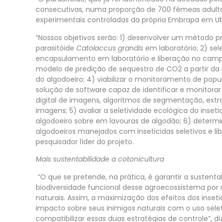
consecutivas, numa proporção de 700 fêmeas adultas
experimentais controladas da própria Embrapa em Ub
“Nossos objetivos serão: 1) desenvolver um método p
parasitóide
Catolaccus grandis
em laboratório; 2) se
encapsulamento em laboratório e liberação no campo
modelo de predição de sequestro de CO2 a partir da
do algodoeiro; 4) viabilizar o monitoramento de po
solução de software capaz de identificar e monitor
digital de imagens, algoritmos de segmentação, ext
imagens; 5) avaliar a seletividade ecológica do inseti
algodoeiro sobre em lavouras de algodão; 6) determi
algodoeiros manejados com inseticidas seletivos e li
pesquisador líder do projeto.
Mais sustentabilidade a cotonicultura
“O que se pretende, na prática, é garantir a sustent
biodiversidade funcional desse agroecossistema por
naturais. Assim, a maximização dos efeitos dos inse
impacto sobre seus inimigos naturais com o uso selet
compatibilizar essas duas estratégias de controle”, d