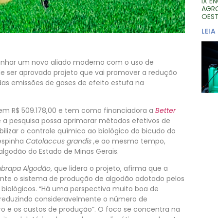
IX E
AGRO
OES
LEIA
 ganhar um novo aliado moderno com o uso de
 de ser aprovado projeto que vai promover a redução
das emissões de gases de efeito estufa na
 em R$ 509.178,00 e tem como financiadora a
Better
que a pesquisa possa aprimorar métodos efetivos de
lizar o controle químico ao biológico do bicudo do
vespinha
Catolaccus grandis ,
e ao mesmo tempo,
 algodão do Estado de Minas Gerais.
brapa Algodão
, que lidera o projeto, afirma que a
ente o sistema de produção de algodão adotado pelos
s biológicos. “Há uma perspectiva muito boa de
, reduzindo consideravelmente o número de
ro e os custos de produção”. O foco se concentra na