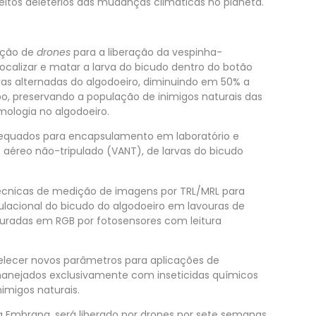
itos deletérios das mudanças climáticas no planeta.
ação de
drones
para a liberação da vespinha-
localizar e matar a larva do bicudo dentro do botão
eiras alternadas do algodoeiro, diminuindo em 50% a
o, preservando a população de inimigos naturais das
mologia no algodoeiro.
dequados para encapsulamento em laboratório e
aéreo não-tripulado (VANT), de larvas do bicudo
écnicas de medição de imagens por TRL/MRL para
ulacional do bicudo do algodoeiro em lavouras de
turadas em RGB por fotosensores com leitura
lecer novos parâmetros para aplicações de
 manejados exclusivamente com inseticidas químicos
migos naturais.
ela Embrapa, será liberado por drones por sete semanas