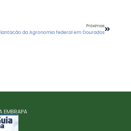
Próximas
lantacão da Agronomia federal em Dourados
MA EMBRAPA