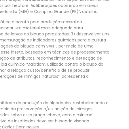
 por hectare. As liberações ocorrerão em áreas
erlândia (MG) e Campina Grande (PB)”, detalha.
rático e barato para produção massal do
lecionar um material mais adequado para
 de larvas do bicudo parasitadas; 3) desenvolver um
 mensuração de indicadores químicos para a cultura
pulações do bicudo com VANT, por meio de uma
ar esse inseto, baseado em técnicas de processamento
ração de atributos, reconhecimento e detecção de
cida químico ‘Malation’, utilizado contra o bicudo do
nar a relação custo/benefício de se produzir
berações de inimigos naturais”, acrescenta o
abilidade da produção do algodoeiro, restabelecendo a
 meio da preservação e/ou adição de inimigos
ticidas sobre essa praga-chave, com o mínimo
ivo de inseticidas deve ser buscada visando
iz Carlos Domingues.