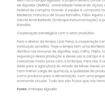
Além da
Embrapa Algodão
, o projeto deverá contar 
de Algodão (AMIPA), Universidade Federal de Viçosa, 
Federal de Campina Grande. A equipe é composta ta
Medeiros, Francisco de Sousa Ramalho, Fábio Aquino 
Garcia Arnal Barbedo (Embrapa Instrumentação) e pel
Brandão.
Cooperação estratégica com o setor produtivo
Para o diretor da Amipa, Lício Pena, a cooperação c
instituição acredita. “Hoje a Amipa tem uma Biofábri
distribui nas lavouras de algodão, soja, milho, feijão, 
segurança dessa produção e desse uso a campo é a 
crescendo muito junto com a Embrapa. Para nós, é
dado para a agricultura do estado de Minas Gerais u
com menor carga de químicos, e qualidade do produt
como produtos para a alimentação, com uma pegada 
economia circular. Tudo isso são frutos que nós tem
Fonte:
Embrapa Algodão