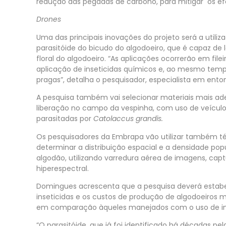
redução das pegadas de carbono, para mitigar os efe
Drones
Uma das principais inovações do projeto será a utiliz
parasitóide do bicudo do algodoeiro, que é capaz de 
floral do algodoeiro. “As aplicações ocorrerão em fil
aplicação de inseticidas químicos e, ao mesmo temp
pragas”, detalha o pesquisador, especialista em ento
A pesquisa também vai selecionar materiais mais a
liberação no campo da vespinha, com uso de veículo 
parasitadas por
Catolaccus grandis.
Os pesquisadores da Embrapa vão utilizar também t
determinar a distribuição espacial e a densidade pop
algodão, utilizando varredura aérea de imagens, cap
hiperespectral.
Domingues acrescenta que a pesquisa deverá estabe
inseticidas e os custos de produção de algodoeiros
em comparação àqueles manejados com o uso de ini
“O parasitóide, que já foi identificado há décadas p