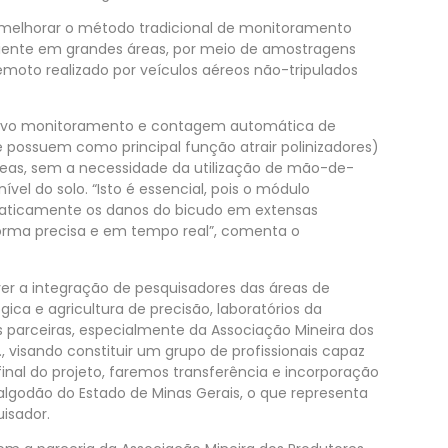
 melhorar o método tradicional de monitoramento
ficiente em grandes áreas, por meio de amostragens
moto realizado por veículos aéreos não-tripulados
dutivo monitoramento e contagem automática de
e possuem como principal função atrair polinizadores)
reas, sem a necessidade da utilização de mão-de-
vel do solo. “Isto é essencial, pois o módulo
tomaticamente os danos do bicudo em extensas
orma precisa e em tempo real”, comenta o
er a integração de pesquisadores das áreas de
ica e agricultura de precisão, laboratórios da
es parceiras, especialmente da Associação Mineira dos
, visando constituir um grupo de profissionais capaz
final do projeto, faremos transferência e incorporação
algodão do Estado de Minas Gerais, o que representa
uisador.