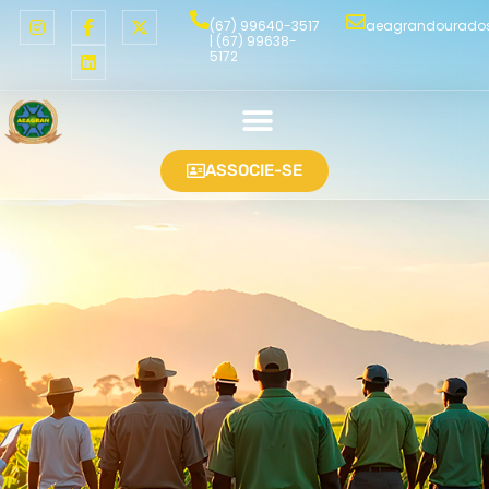
(67) 99640-3517
aeagrandourado
| (67) 99638-
5172
ASSOCIE-SE