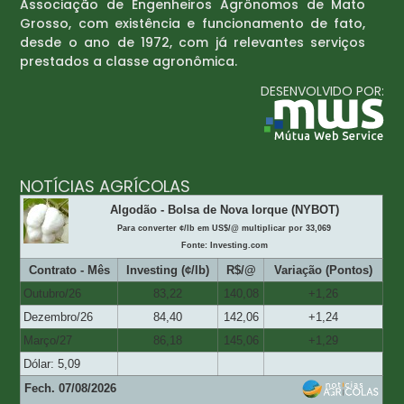
Associação de Engenheiros Agrônomos de Mato
Grosso, com existência e funcionamento de fato,
desde o ano de 1972, com já relevantes serviços
prestados a classe agronômica.
DESENVOLVIDO POR:
NOTÍCIAS AGRÍCOLAS
Algodão - Bolsa de Nova Iorque (NYBOT)
Para converter ¢/lb em US$/@ multiplicar por 33,069
Fonte: Investing.com
Contrato - Mês
Investing (¢/lb)
R$/@
Variação (Pontos)
Outubro/26
83,22
140,08
+1,26
Dezembro/26
84,40
142,06
+1,24
Março/27
86,18
145,06
+1,29
Dólar: 5,09
Fech. 07/08/2026