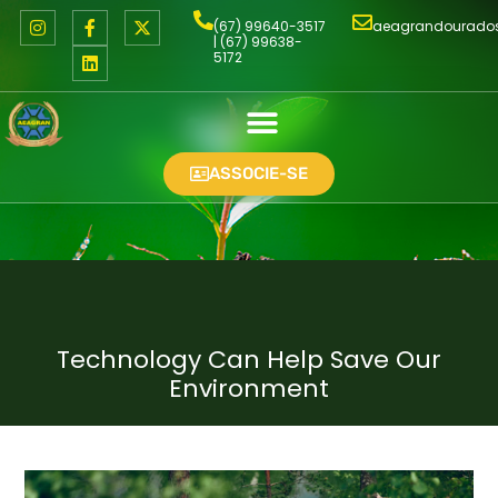
(67) 99640-3517
aeagrandourado
| (67) 99638-
5172
ASSOCIE-SE
Technology Can Help Save Our
Environment