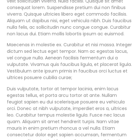
velit sollicitudin viverra. Nulla facilisi. Quisque sit amet
consequat lorem. Suspendisse pretium dui non finibus
viverra. Quisque ultricies libero eget commodo facilisis.
Aliquam ut dapibus nisi, eget vehicula nibh. Duis faucibus
nulla felis, ac sollicitudin nunc congue congue. Curabitur
non lacus dui. Etiam mollis lobortis ipsum ac euismod.
Maecenas in molestie ex. Curabitur et nisi massa. Integer
dictum sed lectus eget tempor. Nam ac egestas lacus,
vel congue nulla. Aenean facilisis fermentum dui a
vulputate. Vivamus quis faucibus ligula, et placerat ligula.
Vestibulum ante ipsum primis in faucibus orci luctus et
ultrices posuere cubilia curae;
Duis vulputate, tortor at tempor lacinia, enim lacus
egestas tellus, et porta arcu tortor at ante. Nullam
feugiat sapien eu dui scelerisque posuere eu vehicula
orci. Donec at nibh vulputate, imperdiet eros a, ultrices
leo. Curabitur tempus molestie ligula. Fusce nec lacus
quam. Aliquam sit amet hendrerit turpis. Nam vitae
mauris in enim pretium rhoncus a vel nulla. Etiam
consectetur dolor eget sapien accumsan, fermentum