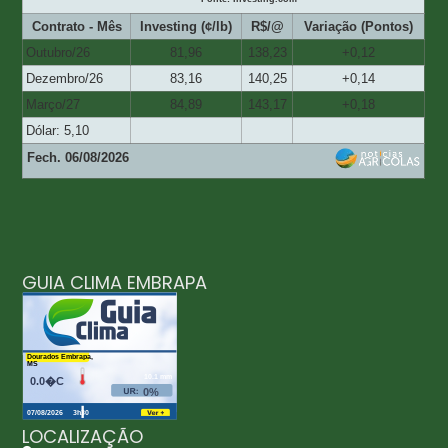
Contrato - Mês
Investing (¢/lb)
R$/@
Variação (Pontos)
Outubro/26
81,96
138,23
+0,12
Dezembro/26
83,16
140,25
+0,14
Março/27
84,89
143,17
+0,18
Dólar: 5,10
Fech. 06/08/2026
GUIA CLIMA EMBRAPA
LOCALIZAÇÃO