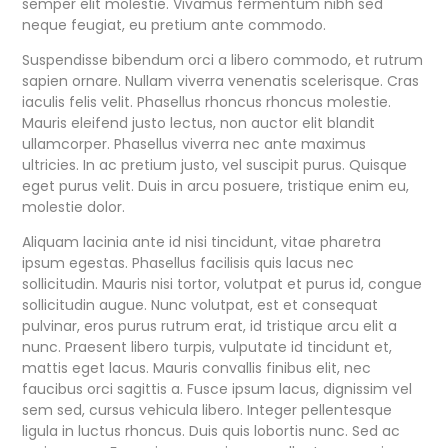
semper elit molestie. Vivamus fermentum nibh sed
neque feugiat, eu pretium ante commodo.
Suspendisse bibendum orci a libero commodo, et rutrum
sapien ornare. Nullam viverra venenatis scelerisque. Cras
iaculis felis velit. Phasellus rhoncus rhoncus molestie.
Mauris eleifend justo lectus, non auctor elit blandit
ullamcorper. Phasellus viverra nec ante maximus
ultricies. In ac pretium justo, vel suscipit purus. Quisque
eget purus velit. Duis in arcu posuere, tristique enim eu,
molestie dolor.
Aliquam lacinia ante id nisi tincidunt, vitae pharetra
ipsum egestas. Phasellus facilisis quis lacus nec
sollicitudin. Mauris nisi tortor, volutpat et purus id, congue
sollicitudin augue. Nunc volutpat, est et consequat
pulvinar, eros purus rutrum erat, id tristique arcu elit a
nunc. Praesent libero turpis, vulputate id tincidunt et,
mattis eget lacus. Mauris convallis finibus elit, nec
faucibus orci sagittis a. Fusce ipsum lacus, dignissim vel
sem sed, cursus vehicula libero. Integer pellentesque
ligula in luctus rhoncus. Duis quis lobortis nunc. Sed ac